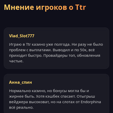
Мнение игроков о Ttr
Vlad_Slot777
Играю в Ttr казино уже полгода. Ни разу не было
проблем с выплатами. Выводил и по 50к, всё
приходит быстро. Провайдеры топ, обновления
частые.
Анна_спин
Нормально казино, но бонусы могла бы и
жирнее быть. Хотя кэшбек спасает. Отыгрыш
вейджера высоковат, но на слотах от Endorphina
всё реально.