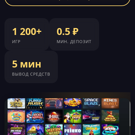
1 200+
0.5 ₽
ИГР
МИН. ДЕПОЗИТ
5 мин
ВЫВОД СРЕДСТВ