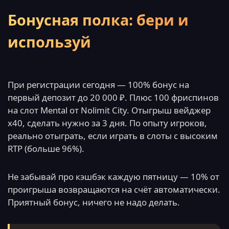
Бонусная полка: бери и
используй
При регистрации сегодня — 100% бонус на
первый депозит до 20 000 ₽. Плюс 100 фриспинов
на слот Mental от Nolimit City. Отыгрыш вейджер
x40, сделать нужно за 3 дня. По опыту игроков,
реально отыграть, если играть в слоты с высоким
RTP (больше 96%).
Не забывай про кэшбэк каждую пятницу — 10% от
проигрыша возвращаются на счёт автоматически.
Приятный бонус, ничего не надо делать.