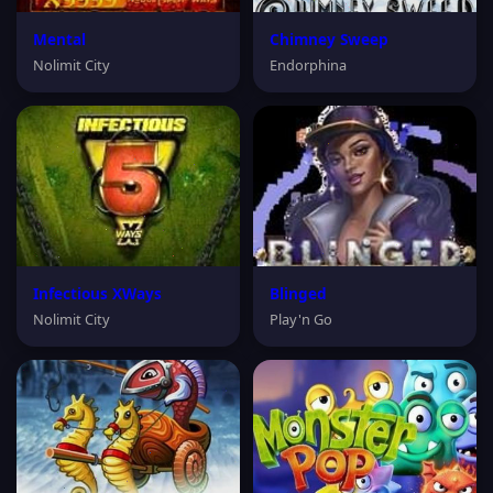
Mental
Chimney Sweep
Nolimit City
Endorphina
Infectious XWays
Blinged
Nolimit City
Play'n Go