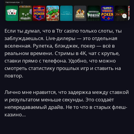
Если ты думал, что в Ttr casino только слоты, ты
заблуждаешься. Live-дилеры — это отдельная
вселенная. Рулетка, блэкджек, покер — всё в
реальном времени. Стримы в 4K, чат с крупье,
ставки прямо с телефона. Удобно, что можно
смотреть статистику прошлых игр и ставить на
повтор.
Лично мне нравится, что задержка между ставкой
и результатом меньше секунды. Это создаёт
непередаваемый драйв. Не то что в старых флеш-
казино…